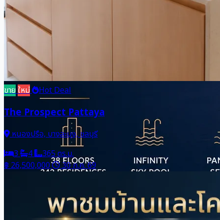
ขาย
ใหม่
Hot Deal
The Prospect Pattaya
หนองปรือ, บางละมุง, ชลบุรี
3
4
365 ตร.ม.
฿ 26,500,000
30 ก.ค. 69