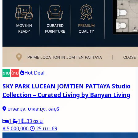
ขาย
ใหม่
Hot Deal
SKY PARK LUCEAN JOMTIEN PATTAYA Studio
Collection – Curated Living by Banyan Living
บางละมุง, บางละมุง, ชลบุรี
1
1
33 ตร.ม.
฿ 5,000,000
25 มิ.ย. 69