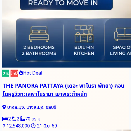
ขาย
ใหม่
Hot Deal
THE PANORA PATTAYA (เดอะ พาโนรา พัทยา) คอน
โดหรูวิวทะเลพาโนรามา เขาพระตำหนัก
บางละมุง, บางละมุง, ชลบุรี
2
2
70 ตร.ม.
฿ 12,548,000
21 มิ.ย. 69