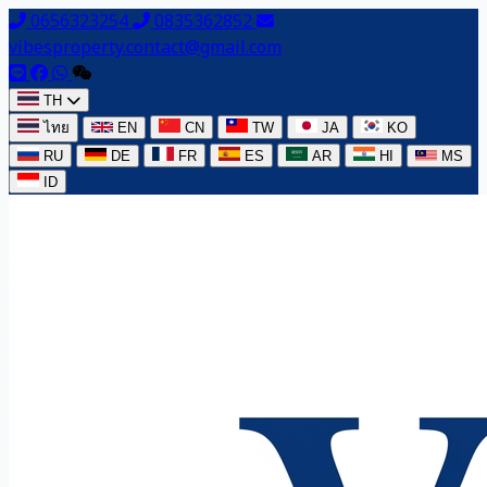
0656323254
0835362852
vibesproperty.contact@gmail.com
TH
ไทย
EN
CN
TW
JA
KO
RU
DE
FR
ES
AR
HI
MS
ID