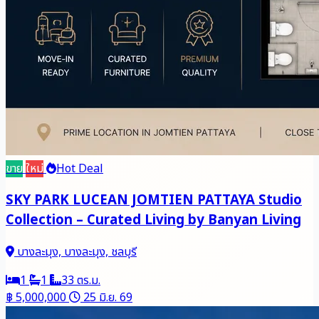
ขาย
ใหม่
Hot Deal
SKY PARK LUCEAN JOMTIEN PATTAYA Studio
Collection – Curated Living by Banyan Living
บางละมุง, บางละมุง, ชลบุรี
1
1
33 ตร.ม.
฿ 5,000,000
25 มิ.ย. 69