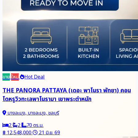
ขาย
ใหม่
Hot Deal
THE PANORA PATTAYA (เดอะ พาโนรา พัทยา) คอน
โดหรูวิวทะเลพาโนรามา เขาพระตำหนัก
บางละมุง, บางละมุง, ชลบุรี
2
2
70 ตร.ม.
฿ 12,548,000
21 มิ.ย. 69