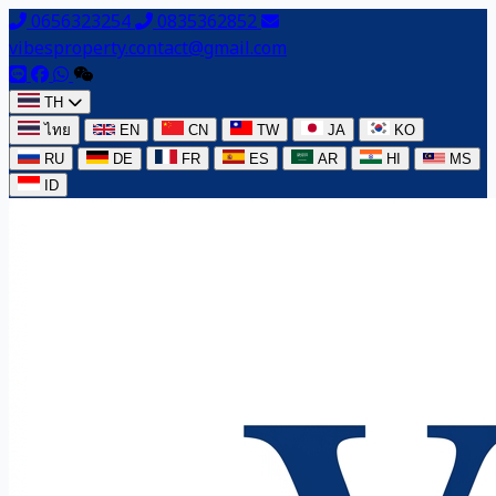
0656323254
0835362852
vibesproperty.contact@gmail.com
TH
ไทย
EN
CN
TW
JA
KO
RU
DE
FR
ES
AR
HI
MS
ID