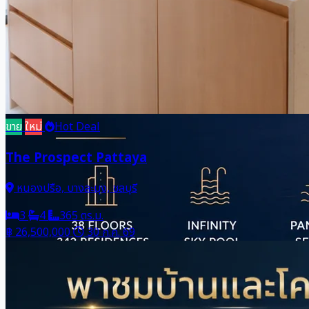
ขาย
ใหม่
Hot Deal
The Prospect Pattaya
หนองปรือ, บางละมุง, ชลบุรี
3
4
365 ตร.ม.
฿ 26,500,000
30 ก.ค. 69