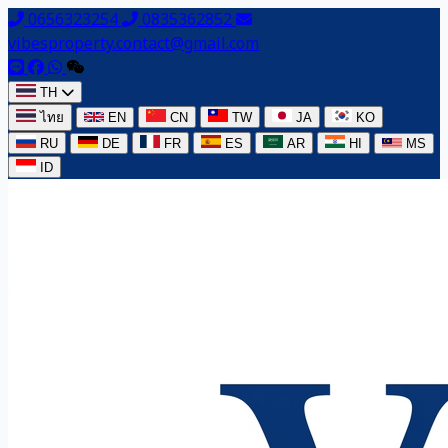
0656323254
0835362852
vibesproperty.contact@gmail.com
TH
ไทย
EN
CN
TW
JA
KO
RU
DE
FR
ES
AR
HI
MS
ID