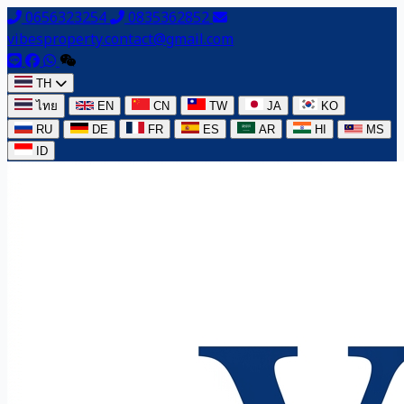
0656323254
0835362852
vibesproperty.contact@gmail.com
TH
ไทย
EN
CN
TW
JA
KO
RU
DE
FR
ES
AR
HI
MS
ID