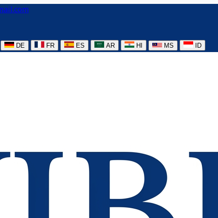
mail.com
DE
FR
ES
AR
HI
MS
ID