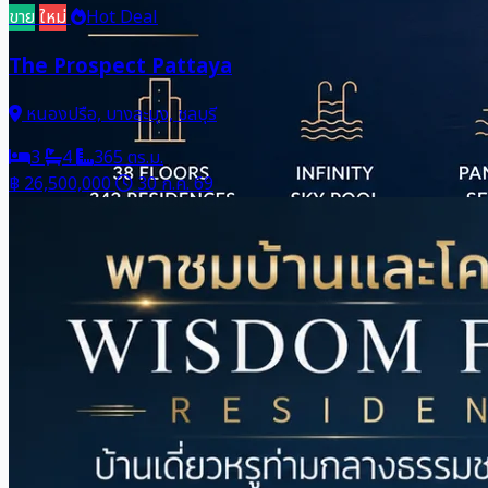
ขาย
ใหม่
Hot Deal
The Prospect Pattaya
หนองปรือ, บางละมุง, ชลบุรี
3
4
365 ตร.ม.
฿ 26,500,000
30 ก.ค. 69