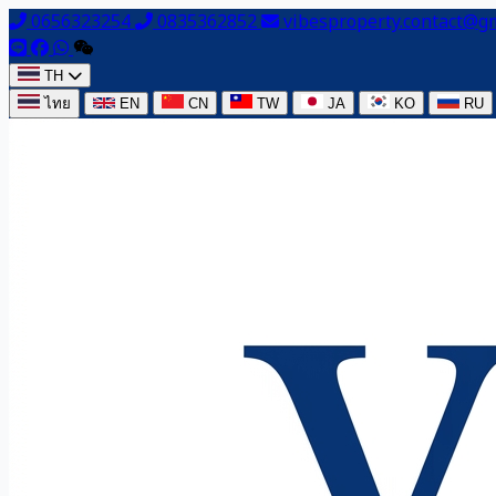
0656323254
0835362852
vibesproperty.contact@g
TH
ไทย
EN
CN
TW
JA
KO
RU